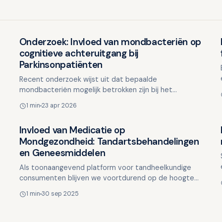
Onderzoek: Invloed van mondbacteriën op
Ouderen en mondgezondheid
cognitieve achteruitgang bij
Parkinsonpatiënten
Recent onderzoek wijst uit dat bepaalde
mondbacteriën mogelijk betrokken zijn bij het
verergeren van geheugenproblemen bij mensen met
1 min
23 apr 2026
de ziekte van Parkinson. …
Invloed van Medicatie op
Ouderen en mondgezondheid
Mondgezondheid: Tandartsbehandelingen
en Geneesmiddelen
Als toonaangevend platform voor tandheelkundige
consumenten blijven we voortdurend op de hoogte
van de laatste ontwikkelingen in de mondzorg. Recent
1 min
30 sep 2025
onderzoek s…