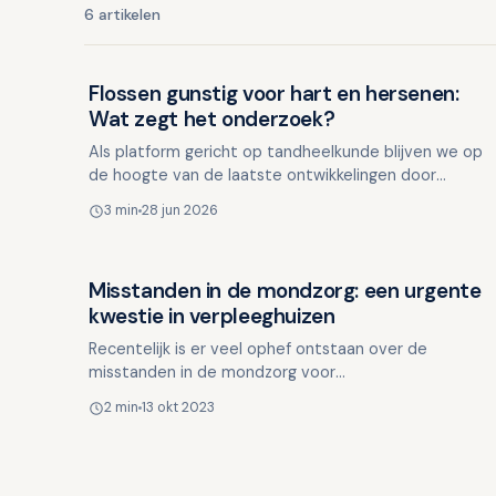
6 artikelen
Flossen gunstig voor hart en hersenen:
Ouderen en mondgezondheid
Wat zegt het onderzoek?
Als platform gericht op tandheelkunde blijven we op
de hoogte van de laatste ontwikkelingen door
relevante publicaties wereldwijd te volgen. Wanneer
3 min
28 jun 2026
we iets int…
Misstanden in de mondzorg: een urgente
Ouderen en mondgezondheid
kwestie in verpleeghuizen
Recentelijk is er veel ophef ontstaan over de
misstanden in de mondzorg voor
verpleeghuisbewoners. Journalist [Paul Schram]
2 min
13 okt 2023
(https://www.linkedin.com/in/paulschr…