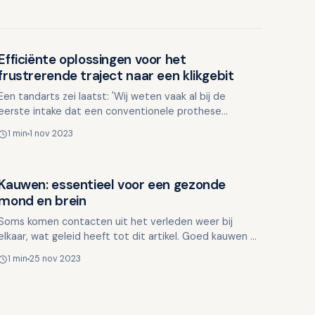
Efficiënte oplossingen voor het
Ouderen en mondgezondheid
frustrerende traject naar een klikgebit
Een tandarts zei laatst: 'Wij weten vaak al bij de
eerste intake dat een conventionele prothese
kansloos is. Toch moeten we het doen voor de
1 min
1 nov 2023
vergoeding. Het voe…
Kauwen: essentieel voor een gezonde
Ouderen en mondgezondheid
mond en brein
Soms komen contacten uit het verleden weer bij
elkaar, wat geleid heeft tot dit artikel. Goed kauwen is
niet alleen cruciaal voor een gezonde mond, maar
1 min
25 nov 2023
heeft o…